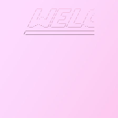
       ___     ___ _______  ___       _____       _
      /  /    /  //  ____/ /  /    .''     ''. .'' 
     /  /    /  //  /__   /  /    /  .""".___//  ."
    /  /.''./  //  ___/  /  /    /  /    ___ /  /  
   /          //  /____ /  /___ /   '---'  //   '--
  /__.-''-.__//_______//_______/'.._____..' '..____
 __________________________________________________